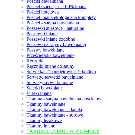
Pościel bawełniana
Pościel dziecięca - 100% lniana
Pościel hotelowa
Pościel lniana ekologiczna komplety
Pościel - satyna bawełniana
Poszewki atłasowe - naturalne
Poszewki lniane
Poszewki lniane ozdobne
Poszewki z satyny bawełnianej
Poszwy bawełniane
Prześcieradła bawełniane
Ręczniki
Ręczniki lniane do sauny
Serwetka - "bankietówka" 50x50cm
Serwety, serwetki bawełniane
Serwety, serwetki lniane
Ścierki bawełniane
ścierki lniane
Tkanina - satyna bawełniana pościelowa
Tkaniny bawełniane
Tkaniny bawełniane - flanela
Tkaniny bawełniane - surowe
Tkaniny leżakowe
Tkaniny lniane
TKANINY LNIANE W PROMOCJI