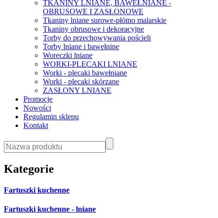
TKANINY LNIANE, BAWEŁNIANE -
OBRUSOWE I ZASŁONOWE
Tkaniny lniane surowe-płótno malarskie
Tkaniny obrusowe i dekoracyjne
Torby do przechowywania pościeli
Torby lniane i bawełnine
Woreczki lniane
WORKI-PLECAKI LNIANE
Worki - plecaki bawełniane
Worki - plecaki skórzane
ZASŁONY LNIANE
Promocje
Nowości
Regulamin sklepu
Kontakt
Kategorie
Fartuszki kuchenne
Fartuszki kuchenne - lniane