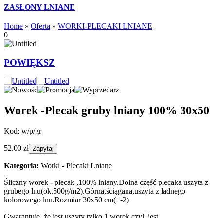
ZASŁONY LNIANE
Home
»
Oferta
»
WORKI-PLECAKI LNIANE
0
POWIĘKSZ
Worek -Plecak gruby lniany 100% 30x50
Kod: w/p/gr
52.00 zł
Kategoria:
Worki - Plecaki Lniane
Śliczny worek - plecak ,100% lniany.Dolna część plecaka uszyta z
grubego lnu(ok.500g/m2).Górna,ściągana,uszyta z ładnego
kolorowego lnu.Rozmiar 30x50 cm(+-2)
Gwarantuję ,że jest uszyty tylko 1 worek,czyli jest