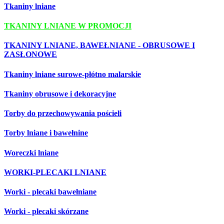
Tkaniny lniane
TKANINY LNIANE W PROMOCJI
TKANINY LNIANE, BAWEŁNIANE - OBRUSOWE I
ZASŁONOWE
Tkaniny lniane surowe-płótno malarskie
Tkaniny obrusowe i dekoracyjne
Torby do przechowywania pościeli
Torby lniane i bawełnine
Woreczki lniane
WORKI-PLECAKI LNIANE
Worki - plecaki bawełniane
Worki - plecaki skórzane