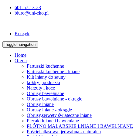
601-57-13-23
biuro@uni-eko.pl
Koszyk
Toggle navigation
Home
Oferta
Fartuszki kuchenne
Fartuszki kuchenne - lniane
Kilt lniany do sauny
kołdry , poduszki
Narzuty i koce
Obrusy bawełniane
Obrusy bawełniane - okrągłe
Obrusy lniane
Obrusy lniane - okrągłe
Obrusy,serwety świąteczne lniane
Plecaki lniane i bawełniane
PŁÓTNO MALARSKIE LNIANE I BAWEŁNIANE
Pościel atłasowa, jedwabna - naturalna